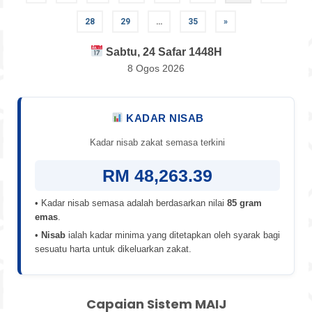
pagination
28
29
…
35
»
Sabtu, 24 Safar 1448H
8 Ogos 2026
KADAR NISAB
Kadar nisab zakat semasa terkini
RM 48,263.39
• Kadar nisab semasa adalah berdasarkan nilai
85 gram
emas
.
•
Nisab
ialah kadar minima yang ditetapkan oleh syarak bagi
sesuatu harta untuk dikeluarkan zakat.
Capaian Sistem MAIJ