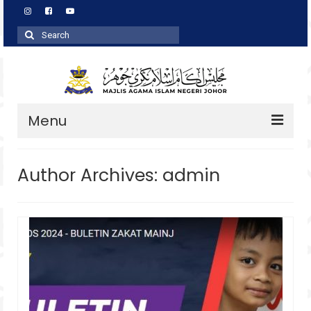
Search
for:
Menu
Profil
Author Archives: admin
Zakat
Agihan
Wakaf
Baitulmal
Pembangunan Asnaf