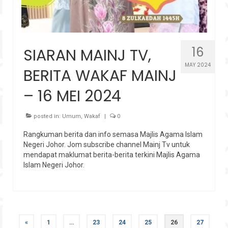
16
SIARAN MAINJ TV,
MAY 2024
BERITA WAKAF MAINJ
– 16 MEI 2024
posted in:
Umum
,
Wakaf
|
0
Rangkuman berita dan info semasa Majlis Agama Islam
Negeri Johor. Jom subscribe channel Mainj Tv untuk
mendapat maklumat berita-berita terkini Majlis Agama
Islam Negeri Johor.
Posts
«
1
…
23
24
25
26
27