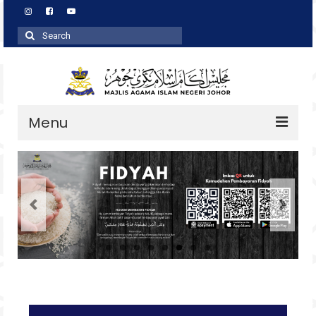
Search
for:
Menu
Profil
Zakat
Agihan
Wakaf
Baitulmal
Pembangunan Asnaf