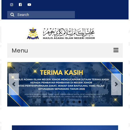
Search
for:
Menu
Profil
Zakat
Agihan
Wakaf
Baitulmal
Pembangunan Asnaf