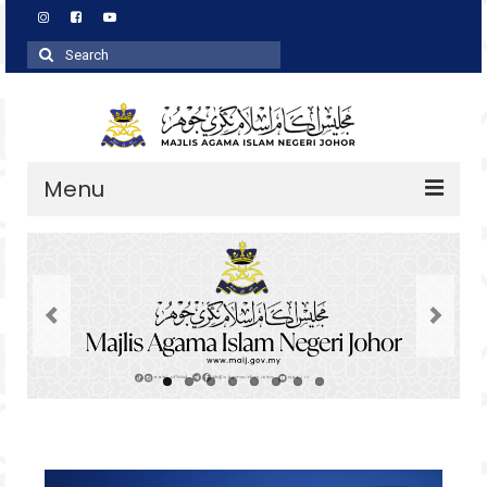
Search
for:
Menu
Profil
Zakat
Agihan
Wakaf
Baitulmal
Pembangunan Asnaf