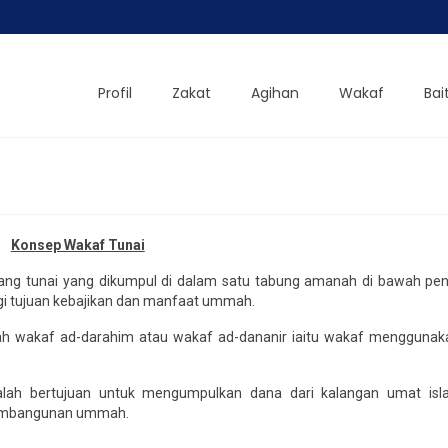
Profil
Zakat
Agihan
Wakaf
Bai
Konsep Wakaf Tunai
ng tunai yang dikumpul di dalam satu tabung amanah di bawah pe
gi tujuan kebajikan dan manfaat ummah.
lah wakaf ad-darahim atau wakaf ad-dananir iaitu wakaf mengguna
alah bertujuan untuk mengumpulkan dana dari kalangan umat is
pembangunan ummah.