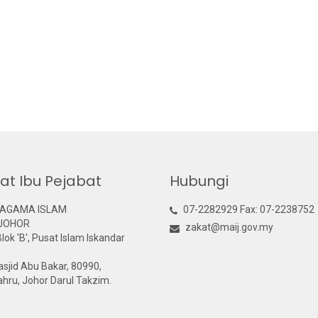
at Ibu Pejabat
Hubungi
 AGAMA ISLAM
07-2282929 Fax: 07-2238752
 JOHOR
zakat@maij.gov.my
Blok 'B', Pusat Islam Iskandar
sjid Abu Bakar, 80990,
hru, Johor Darul Takzim.