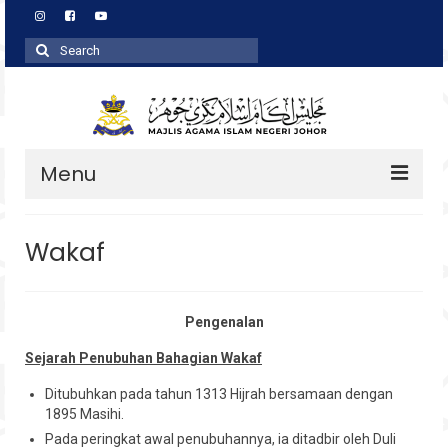
Search
for:
Menu
Profil
Wakaf
Zakat
Agihan
Pengenalan
Wakaf
Sejarah Penubuhan Bahagian Wakaf
Baitulmal
Ditubuhkan pada tahun 1313 Hijrah bersamaan dengan
1895 Masihi.
Pembangunan Asnaf
Pada peringkat awal penubuhannya, ia ditadbir oleh Duli