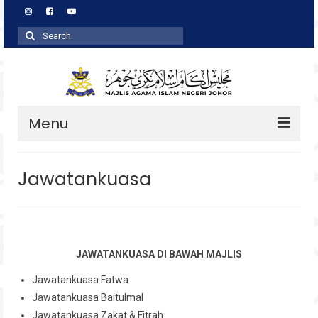
Search
for:
Menu
Profil
Jawatankuasa
Zakat
Agihan
Wakaf
JAWATANKUASA DI BAWAH MAJLIS
Baitulmal
Jawatankuasa Fatwa
Jawatankuasa Baitulmal
Pembangunan Asnaf
Jawatankuasa Zakat & Fitrah