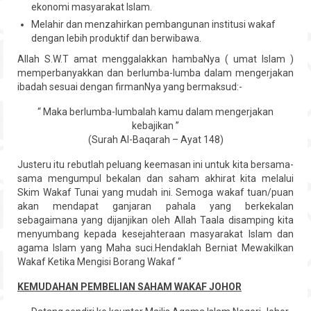
ekonomi masyarakat Islam.
Melahir dan menzahirkan pembangunan institusi wakaf
dengan lebih produktif dan berwibawa.
Allah S.W.T amat menggalakkan hambaNya ( umat Islam )
memperbanyakkan dan berlumba-lumba dalam mengerjakan
ibadah sesuai dengan firmanNya yang bermaksud:-
“ Maka berlumba-lumbalah kamu dalam mengerjakan
kebajikan ”
(Surah Al-Baqarah – Ayat 148)
Justeru itu rebutlah peluang keemasan ini untuk kita bersama-
sama mengumpul bekalan dan saham akhirat kita melalui
Skim Wakaf Tunai yang mudah ini. Semoga wakaf tuan/puan
akan mendapat ganjaran pahala yang berkekalan
sebagaimana yang dijanjikan oleh Allah Taala disamping kita
menyumbang kepada kesejahteraan masyarakat Islam dan
agama Islam yang Maha suci.Hendaklah Berniat Mewakilkan
Wakaf Ketika Mengisi Borang Wakaf “
KEMUDAHAN PEMBELIAN SAHAM WAKAF JOHOR