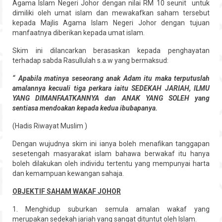
Agama Islam Negeri Johor dengan nilai RM 10 seunit untuk
Hubungi
dimiliki oleh umat islam dan mewakafkan saham tersebut
kepada Majlis Agama Islam Negeri Johor dengan tujuan
manfaatnya diberikan kepada umat islam.
Skim ini dilancarkan berasaskan kepada penghayatan
terhadap sabda Rasullulah s.a.w yang bermaksud:
“ Apabila matinya seseorang anak Adam itu maka terputuslah
amalannya kecuali tiga perkara iaitu SEDEKAH JARIAH, ILMU
YANG DIMANFAATKANNYA dan ANAK YANG SOLEH yang
sentiasa mendoakan kepada kedua ibubapanya.
(Hadis Riwayat Muslim )
Dengan wujudnya skim ini ianya boleh menafikan tanggapan
sesetengah masyarakat islam bahawa berwakaf itu hanya
boleh dilakukan oleh individu tertentu yang mempunyai harta
dan kemampuan kewangan sahaja.
OBJEKTIF SAHAM WAKAF JOHOR
1. Menghidup suburkan semula amalan wakaf yang
merupakan sedekah jariah yang sangat dituntut oleh Islam.