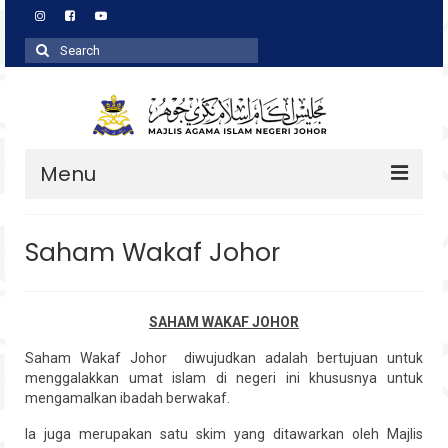
Search
for:
Menu
Profil
Saham Wakaf Johor
Zakat
Agihan
SAHAM WAKAF JOHOR
Wakaf
Saham Wakaf Johor diwujudkan adalah bertujuan untuk
menggalakkan umat islam di negeri ini khususnya untuk
Baitulmal
mengamalkan ibadah berwakaf.
Pembangunan Asnaf
Ia juga merupakan satu skim yang ditawarkan oleh Majlis