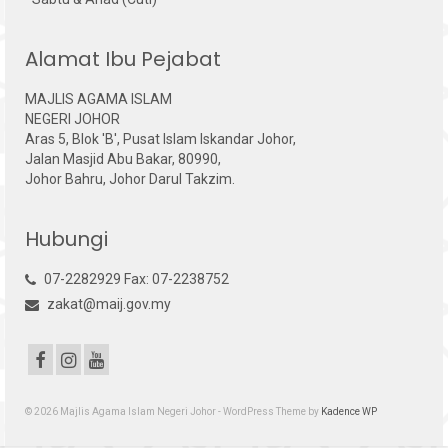
Alamat Ibu Pejabat
MAJLIS AGAMA ISLAM
NEGERI JOHOR
Aras 5, Blok 'B', Pusat Islam Iskandar Johor,
Jalan Masjid Abu Bakar, 80990,
Johor Bahru, Johor Darul Takzim.
Hubungi
07-2282929 Fax: 07-2238752
zakat@maij.gov.my
© 2026 Majlis Agama Islam Negeri Johor - WordPress Theme by
Kadence WP