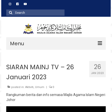
Search
for:
Menu
Profil
SIARAN MAINJ TV – 26
26
Zakat
JAN 2023
Januari 2023
Agihan
Wakaf
posted in:
Aktiviti
,
Umum
|
0
Rangkuman berita dan info semasa Majlis Agama Islam Negeri
Baitulmal
Johor
Pembangunan Asnaf