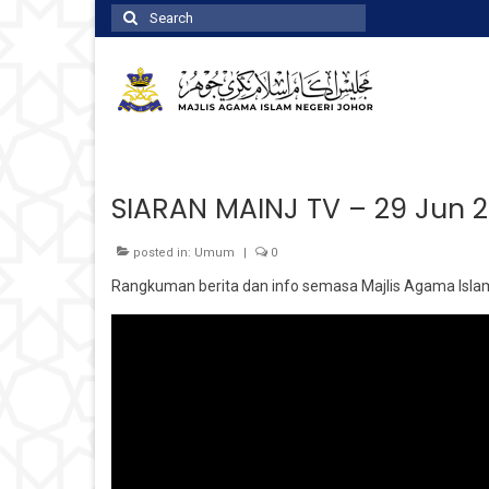
Search
for:
SIARAN MAINJ TV – 29 Jun 
posted in:
Umum
|
0
Rangkuman berita dan info semasa Majlis Agama Isla