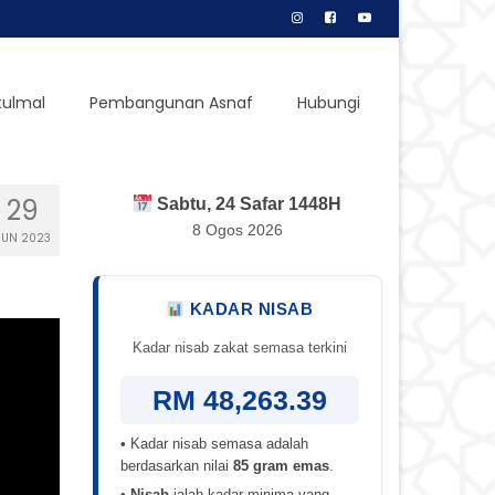
tulmal
Pembangunan Asnaf
Hubungi
29
Sabtu, 24 Safar 1448H
8 Ogos 2026
JUN 2023
KADAR NISAB
Kadar nisab zakat semasa terkini
RM 48,263.39
• Kadar nisab semasa adalah
berdasarkan nilai
85 gram emas
.
•
Nisab
ialah kadar minima yang