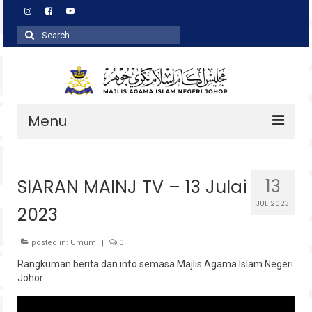
Search
for:
Menu
Profil
SIARAN MAINJ TV – 13 Julai
13
Zakat
JUL 2023
2023
Agihan
Wakaf
posted in:
Umum
|
0
Rangkuman berita dan info semasa Majlis Agama Islam Negeri
Baitulmal
Johor
Pembangunan Asnaf