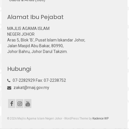
Alamat Ibu Pejabat
MAJLIS AGAMA ISLAM
NEGERI JOHOR
Aras 5, Blok 'B', Pusat Islam Iskandar Johor,
Jalan Masjid Abu Bakar, 80990,
Johor Bahru, Johor Darul Takzim.
Hubungi
07-2282929 Fax: 07-2238752
zakat@maij.gov.my
© 2026 Majlis Agama Islam Negeri Johor - WordPress Theme by
Kadence WP