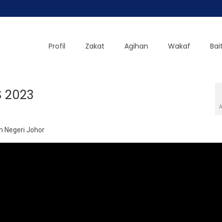
Profil
Zakat
Agihan
Wakaf
Bai
 2023
A
m Negeri Johor