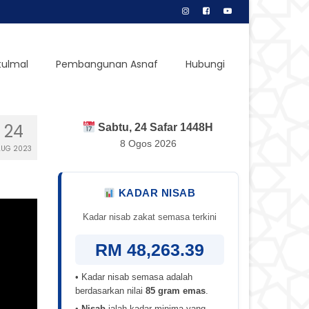
tulmal
Pembangunan Asnaf
Hubungi
24
Sabtu, 24 Safar 1448H
8 Ogos 2026
UG 2023
KADAR NISAB
Kadar nisab zakat semasa terkini
RM 48,263.39
• Kadar nisab semasa adalah
berdasarkan nilai
85 gram emas
.
•
Nisab
ialah kadar minima yang