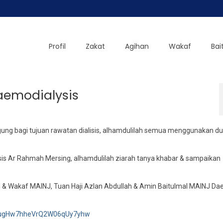
Profil
Zakat
Agihan
Wakaf
Bai
aemodialysis
ung bagi tujuan rawatan dialisis, alhamdulilah semua menggunakan du
is Ar Rahmah Mersing, alhamdulilah ziarah tanya khabar & sampaikan
l & Wakaf MAINJ, Tuan Haji Azlan Abdullah & Amin Baitulmal MAINJ Da
UCugHw7hheVrQ2W06qUy7yhw