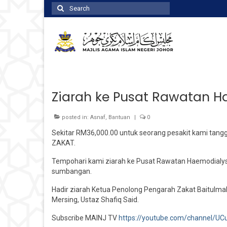
Search
for:
Ziarah ke Pusat Rawatan H
posted in:
Asnaf
,
Bantuan
|
0
Sekitar RM36,000.00 untuk seorang pesakit kami tangg
ZAKAT.
Tempohari kami ziarah ke Pusat Rawatan Haemodialys
sumbangan.
Hadir ziarah Ketua Penolong Pengarah Zakat Baitulma
Mersing, Ustaz Shafiq Said.
Subscribe MAINJ TV
https://youtube.com/channel/