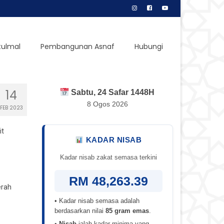
tulmal
Pembangunan Asnaf
Hubungi
14
Sabtu, 24 Safar 1448H
8 Ogos 2026
FEB 2023
it
KADAR NISAB
Kadar nisab zakat semasa terkini
RM 48,263.39
erah
• Kadar nisab semasa adalah
berdasarkan nilai
85 gram emas
.
•
Nisab
ialah kadar minima yang