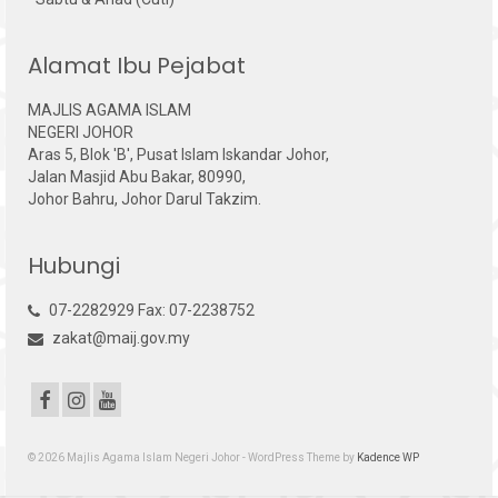
Alamat Ibu Pejabat
MAJLIS AGAMA ISLAM
NEGERI JOHOR
Aras 5, Blok 'B', Pusat Islam Iskandar Johor,
Jalan Masjid Abu Bakar, 80990,
Johor Bahru, Johor Darul Takzim.
Hubungi
07-2282929 Fax: 07-2238752
zakat@maij.gov.my
© 2026 Majlis Agama Islam Negeri Johor - WordPress Theme by
Kadence WP