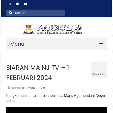
Search
for:
Menu
Profil
SIARAN MAINJ TV – 1
1
Zakat
FEB 2024
FEBRUARI 2024
Agihan
Wakaf
posted in:
Umum
|
0
Rangkuman berita dan info semasa Majlis Agama Islam Negeri
Baitulmal
Johor
Pembangunan Asnaf