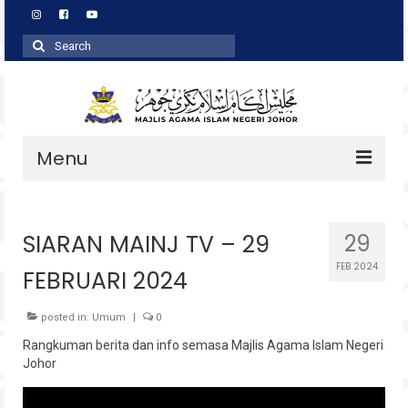
Search
for:
Menu
Profil
SIARAN MAINJ TV – 29
29
Zakat
FEB 2024
FEBRUARI 2024
Agihan
Wakaf
posted in:
Umum
|
0
Rangkuman berita dan info semasa Majlis Agama Islam Negeri
Baitulmal
Johor
Pembangunan Asnaf