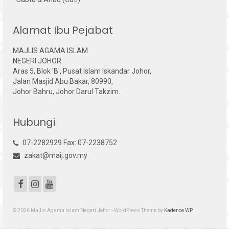
Alamat Ibu Pejabat
MAJLIS AGAMA ISLAM
NEGERI JOHOR
Aras 5, Blok 'B', Pusat Islam Iskandar Johor,
Jalan Masjid Abu Bakar, 80990,
Johor Bahru, Johor Darul Takzim.
Hubungi
07-2282929 Fax: 07-2238752
zakat@maij.gov.my
© 2026 Majlis Agama Islam Negeri Johor - WordPress Theme by
Kadence WP