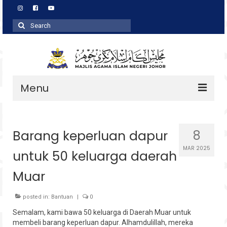
Search
for:
Menu
Profil
Barang keperluan dapur
8
Zakat
MAR 2025
untuk 50 keluarga daerah
Agihan
Muar
Wakaf
Baitulmal
posted in:
Bantuan
|
0
Semalam, kami bawa 50 keluarga di Daerah Muar untuk
Pembangunan Asnaf
membeli barang keperluan dapur. Alhamdulillah, mereka