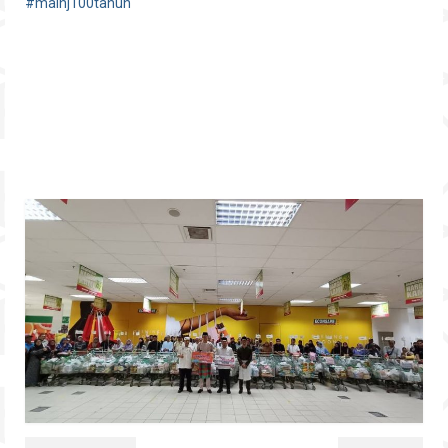
#mainj100tahun