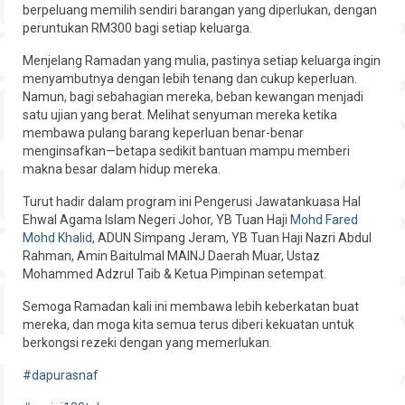
berpeluang memilih sendiri barangan yang diperlukan, dengan
Hubungi
peruntukan RM300 bagi setiap keluarga.
Menjelang Ramadan yang mulia, pastinya setiap keluarga ingin
menyambutnya dengan lebih tenang dan cukup keperluan.
Namun, bagi sebahagian mereka, beban kewangan menjadi
satu ujian yang berat. Melihat senyuman mereka ketika
membawa pulang barang keperluan benar-benar
menginsafkan—betapa sedikit bantuan mampu memberi
makna besar dalam hidup mereka.
Turut hadir dalam program ini Pengerusi Jawatankuasa Hal
Ehwal Agama Islam Negeri Johor, YB Tuan Haji
Mohd Fared
Mohd Khalid
, ADUN Simpang Jeram, YB Tuan Haji Nazri Abdul
Rahman, Amin Baitulmal MAINJ Daerah Muar, Ustaz
Mohammed Adzrul Taib & Ketua Pimpinan setempat.
Semoga Ramadan kali ini membawa lebih keberkatan buat
mereka, dan moga kita semua terus diberi kekuatan untuk
berkongsi rezeki dengan yang memerlukan.
#dapurasnaf