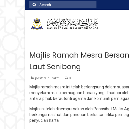
Search
for:
Majlis Ramah Mesra Bers
Laut Senibong
posted in:
Zakat
|
0
Majlis ramah mesra ini telah berlangsung dalam suasa
menyelami realiti perniagaan harian yang dihadapi o
antara pihak berautoriti agama dan komuniti perniaga
Majlis ini telah disempurnakan oleh Penasihat Majlis A
berkongsi nasihat dan panduan berkaitan etika pernia
penyucian harta.