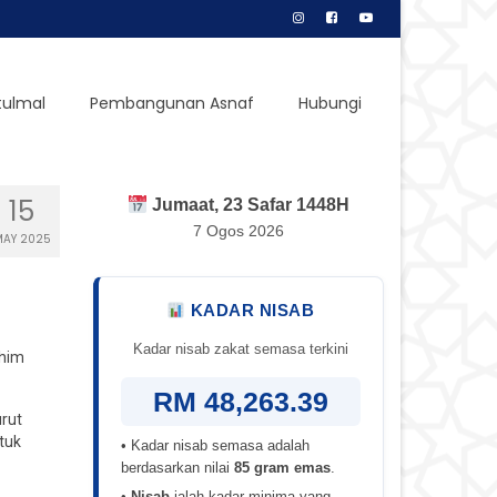
tulmal
Pembangunan Asnaf
Hubungi
15
Jumaat, 23 Safar 1448H
7 Ogos 2026
AY 2025
KADAR NISAB
Kadar nisab zakat semasa terkini
ahim
RM 48,263.39
urut
tuk
• Kadar nisab semasa adalah
berdasarkan nilai
85 gram emas
.
•
Nisab
ialah kadar minima yang