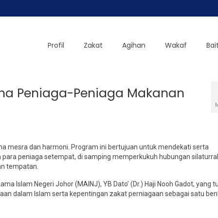
Profil
Zakat
Agihan
Wakaf
Bai
ama Peniaga-Peniaga Makanan
M
na mesra dan harmoni. Program ini bertujuan untuk mendekati serta
leh para peniaga setempat, di samping memperkukuh hubungan silaturr
an tempatan.
gama Islam Negeri Johor (MAINJ), YB Dato’ (Dr.) Haji Nooh
Gadot, yang t
gaan dalam Islam serta kepentingan zakat perniagaan sebagai satu ben