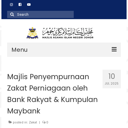
Search
for:
Menu
Profil
Majlis Penyempurnaan
10
Zakat
JUL 2025
Zakat Perniagaan oleh
Agihan
Bank Rakyat & Kumpulan
Wakaf
Maybank
Baitulmal
posted in:
Pembangunan Asnaf
Zakat
|
0