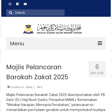
Search
for:
Menu
Profil
Majlis Pelancaran
6
Zakat
NOV 2025
Barakah Zakat 2025
Agihan
Wakaf
posted in:
Zakat
|
0
Majlis Pelancaran Barakah Zakat 2025 disempurnakan oleh YB
Baitulmal
Dato’ (Dr.) Haji Nooh Gadot, Penasihat MAINJ. Bertemakan
“Melakar Harapan, Mencipta Perubahan,” pelancaran
ini
Pembangunan Asnaf
menandakan permulaan gerakan untuk memperkukuh budaya