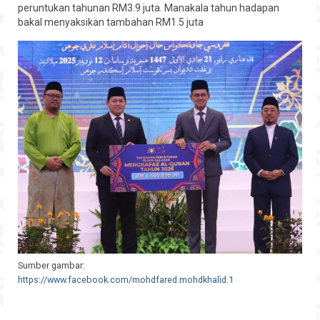
peruntukan tahunan RM3.9 juta. Manakala tahun hadapan
Hubungi
bakal menyaksikan tambahan RM1.5 juta
Sumber gambar:
https://www.facebook.com/mohdfared.mohdkhalid.1