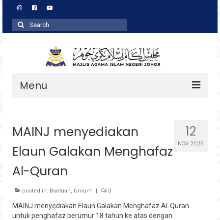
Search
for:
Menu
Profil
MAINJ menyediakan
12
Zakat
NOV 2025
Elaun Galakan Menghafaz
Agihan
Al-Quran
Wakaf
Baitulmal
posted in:
Bantuan
,
Umum
|
0
MAINJ menyediakan Elaun Galakan Menghafaz Al-Quran
Pembangunan Asnaf
untuk penghafaz berumur 18 tahun ke atas dengan