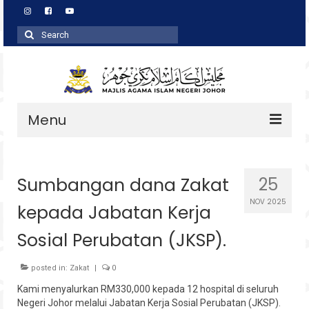
Search
for:
Menu
Profil
Sumbangan dana Zakat
25
Zakat
NOV 2025
kepada Jabatan Kerja
Agihan
Sosial Perubatan (JKSP).
Wakaf
Baitulmal
posted in:
Zakat
|
0
Kami menyalurkan RM330,000 kepada 12 hospital di seluruh
Pembangunan Asnaf
Negeri Johor melalui Jabatan Kerja Sosial Perubatan (JKSP).