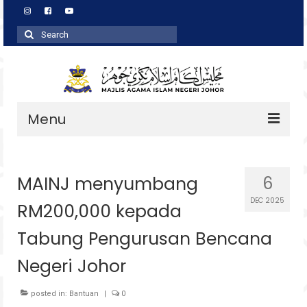
Search
for:
Menu
Profil
MAINJ menyumbang
6
Zakat
DEC 2025
RM200,000 kepada
Agihan
Tabung Pengurusan Bencana
Wakaf
Negeri Johor
Baitulmal
posted in:
Pembangunan Asnaf
Bantuan
|
0