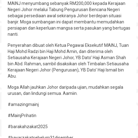
MAINJ menyumbang sebanyak RM200,000 kepada Kerajaan
Hubungi
Negeri Johor melalui Tabung Pengurusan Bencana Negeri
sebagai persediaan awal sekiranya Johor berdepan situasi
banjir. Moga sumbangan ini dapat membantu memudahkan
persiapan dan keperluan mangsa serta pasukan yang bertugas
nanti.
Penyerahan dibuat oleh Ketua Pegawai Eksekutif MAINJ, Tuan
Haji Mohd Radzi bin Haji Mohd Amin, dan diterima oleh
Setiausaha Kerajaan Negeri Johor, YB Dato’ Haji Asman Shah
bin Abd. Rahman, sambil disaksikan oleh Timbalan Setiausaha
Kerajaan Negeri Johor (Pengurusan), YB Dato’ Haji Ismail bin
Abu.
Moga Allah jauhkan Johor daripada ujian, mudahkan segala
urusan, dan lindungi semua. Aamiin.
#amazingmainj
#MainjPrihatin
#barakahzakat2025
#bayarzakatsebelum31disember