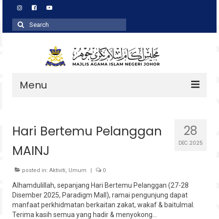
Search
for:
Menu
Profil
Hari Bertemu Pelanggan
28
Zakat
DEC 2025
MAINJ
Agihan
Wakaf
posted in:
Aktiviti
,
Umum
|
0
Alhamdulillah, sepanjang Hari Bertemu Pelanggan (27-28
Baitulmal
Disember 2025, Paradigm Mall), ramai pengunjung dapat
manfaat perkhidmatan berkaitan zakat, wakaf & baitulmal.
Pembangunan Asnaf
Terima kasih semua yang hadir & menyokong…