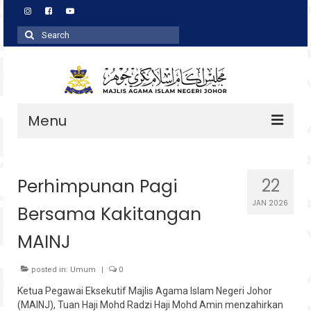
Search
for:
Menu
Profil
Perhimpunan Pagi
22
Zakat
JAN 2026
Bersama Kakitangan
Agihan
MAINJ
Wakaf
Baitulmal
posted in:
Umum
|
0
Ketua Pegawai Eksekutif Majlis Agama Islam Negeri Johor
Pembangunan Asnaf
(MAINJ), Tuan Haji Mohd Radzi Haji Mohd Amin menzahirkan