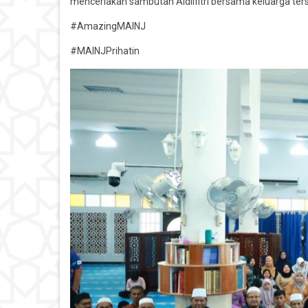
menceriakan sambutan Aidilfitri bersama keluarga ter
#AmazingMAINJ
#MAINJPrihatin