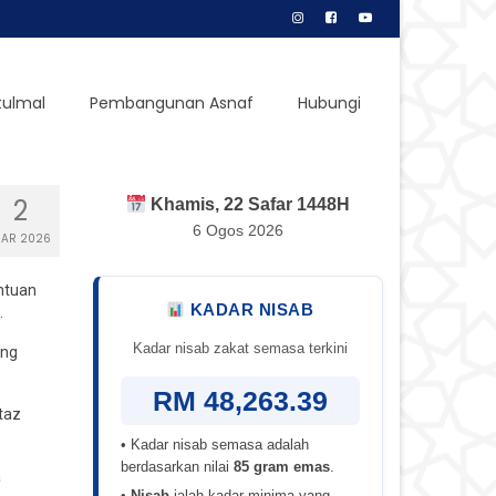
tulmal
Pembangunan Asnaf
Hubungi
2
Khamis, 22 Safar 1448H
6 Ogos 2026
AR 2026
ntuan
KADAR NISAB
.
Kadar nisab zakat semasa terkini
ong
RM 48,263.39
taz
• Kadar nisab semasa adalah
berdasarkan nilai
85 gram emas
.
a
•
Nisab
ialah kadar minima yang