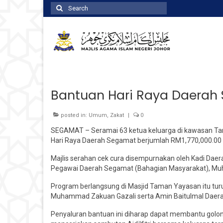
Search
for:
Bantuan Hari Raya Daerah
posted in:
Umum
,
Zakat
|
0
SEGAMAT – Seramai 63 ketua keluarga di kawasan T
Hari Raya Daerah Segamat berjumlah RM1,770,000.00 y
Majlis serahan cek cura disempurnakan oleh Kadi Da
Pegawai Daerah Segamat (Bahagian Masyarakat), Mu
Program berlangsung di Masjid Taman Yayasan itu tur
Muhammad Zakuan Gazali serta Amin Baitulmal Daerah
Penyaluran bantuan ini diharap dapat membantu golo