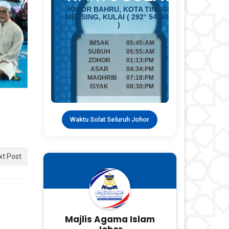
Waktu Solat Seluruh Johor
xt Post
Majlis Agama Islam