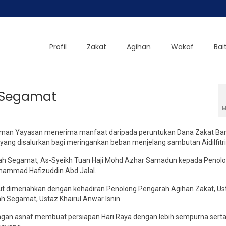
Profil
Zakat
Agihan
Wakaf
Bai
 Segamat
M
aman Yayasan menerima manfaat daripada peruntukan Dana Zakat Ba
ang disalurkan bagi meringankan beban menjelang sambutan Aidilfitri
erah Segamat, As-Syeikh Tuan Haji Mohd Azhar Samadun kepada Penol
hammad Hafizuddin Abd Jalal.
ut dimeriahkan dengan kehadiran Penolong Pengarah Agihan Zakat, Us
 Segamat, Ustaz Khairul Anwar Isnin.
ngan asnaf membuat persiapan Hari Raya dengan lebih sempurna sert