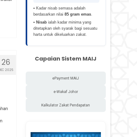
• Kadar nisab semasa adalah
berdasarkan nilai
85 gram emas
.
•
Nisab
ialah kadar minima yang
ditetapkan oleh syarak bagi sesuatu
harta untuk dikeluarkan zakat.
Capaian Sistem MAIJ
26
DEC 2025
ePayment MAIJ
e-Wakaf Johor
Kalkulator Zakat Pendapatan
ahan
an