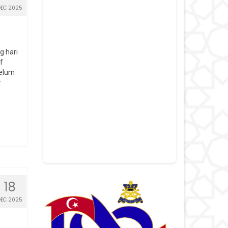
DEC 2025
g hari
f
belum
r
18
DEC 2025