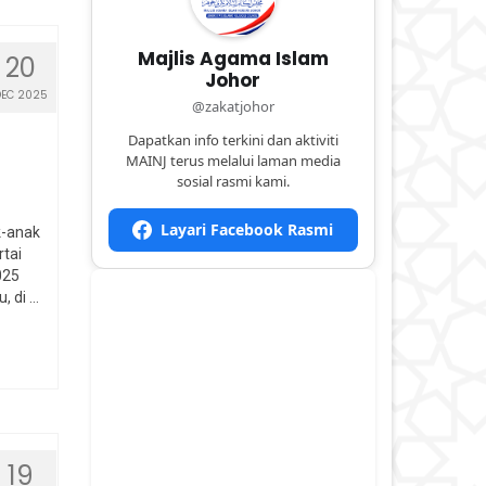
Majlis Agama Islam
20
Johor
DEC 2025
@zakatjohor
Dapatkan info terkini dan aktiviti
MAINJ terus melalui laman media
sosial rasmi kami.
Layari Facebook Rasmi
k-anak
tai
025
, di …
19