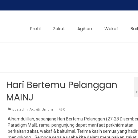
Profil
Zakat
Agihan
Wakaf
Bai
Hari Bertemu Pelanggan
MAINJ
posted in:
Aktiviti
,
Umum
|
0
Alhamdulillah, sepanjang Hari Bertemu Pelanggan (27-28 Disember
Paradigm Mall), ramai pengunjung dapat manfaat perkhidmatan
berkaitan zakat, wakaf & baitulmal. Terima kasih semua yang hadir
menyokong… Semoga segala usaha kita dalam menunaikan zakat,