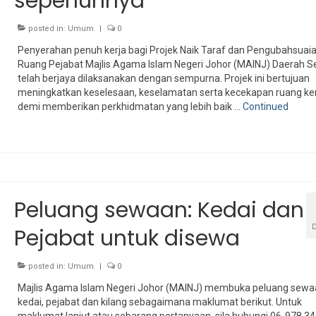
sepenuhnya
posted in:
Umum
|
0
Penyerahan penuh kerja bagi Projek Naik Taraf dan Pengubahsuai
Ruang Pejabat Majlis Agama Islam Negeri Johor (MAINJ) Daerah 
telah berjaya dilaksanakan dengan sempurna. Projek ini bertujuan
meningkatkan keselesaan, keselamatan serta kecekapan ruang ke
demi memberikan perkhidmatan yang lebih baik …
Continued
Peluang sewaan: Kedai dan
Pejabat untuk disewa
posted in:
Umum
|
0
Majlis Agama Islam Negeri Johor (MAINJ) membuka peluang sewaa
kedai, pejabat dan kilang sebagaimana maklumat berikut. Untuk
maklumat lanjut atau sebarang pertanyaan, sila hubungi 06-978 3