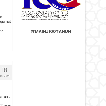
an
Segamat
#MAINJ100TAHUN
rja
18
DEC 2025
n unit
479 atau