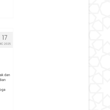
17
DEC 2025
ak dan
dian
Moga