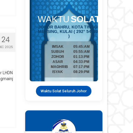
24
DEC 2025
er LHDN
ngmainj
Waktu Solat Seluruh Johor