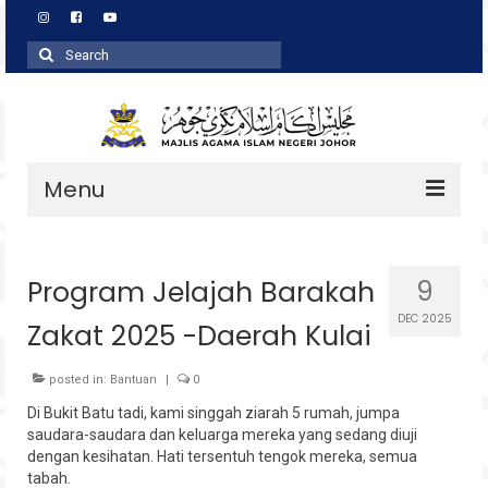
Search
for:
Menu
Profil
Program Jelajah Barakah
9
Zakat
DEC 2025
Zakat 2025 -Daerah Kulai
Agihan
Wakaf
posted in:
Bantuan
|
0
Di Bukit Batu tadi, kami singgah ziarah 5 rumah, jumpa
Baitulmal
saudara-saudara dan keluarga mereka yang sedang diuji
dengan kesihatan. Hati tersentuh tengok mereka, semua
Pembangunan Asnaf
tabah.