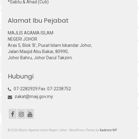
*Sabtu & Ahad (Cuti)
Alamat Ibu Pejabat
MAJLIS AGAMA ISLAM
NEGERI JOHOR
Aras 5, Blok 'B', Pusat Islam Iskandar Johor,
Jalan Masjid Abu Bakar, 80990,
Johor Bahru, Johor Darul Takzim.
Hubungi
07-2282929 Fax: 07-2238752
zakat@maij.gov.my
© 2026 Majlis Agama Islam Negeri Johor - WordPress Theme by
Kadence WP