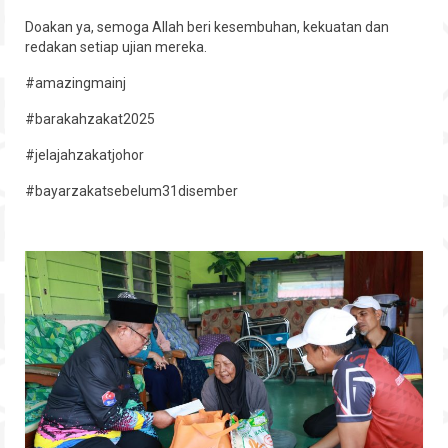
Hubungi
Doakan ya, semoga Allah beri kesembuhan, kekuatan dan
redakan setiap ujian mereka.
#amazingmainj
#barakahzakat2025
#jelajahzakatjohor
#bayarzakatsebelum31disember