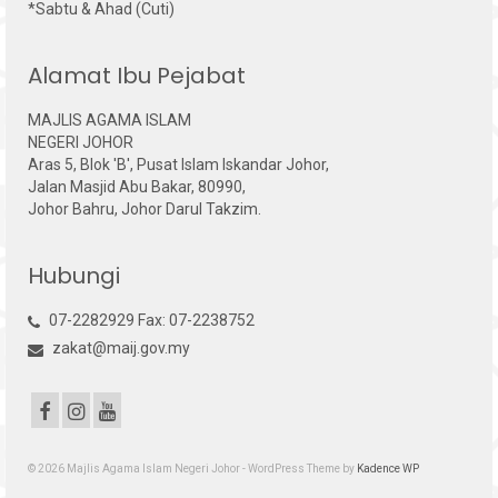
*Sabtu & Ahad (Cuti)
Alamat Ibu Pejabat
MAJLIS AGAMA ISLAM
NEGERI JOHOR
Aras 5, Blok 'B', Pusat Islam Iskandar Johor,
Jalan Masjid Abu Bakar, 80990,
Johor Bahru, Johor Darul Takzim.
Hubungi
07-2282929 Fax: 07-2238752
zakat@maij.gov.my
© 2026 Majlis Agama Islam Negeri Johor - WordPress Theme by
Kadence WP