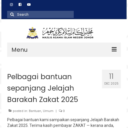
Search
for:
Menu
Profil
Pelbagai bantuan
11
Zakat
DEC 2025
sepanjang Jelajah
Agihan
Barakah Zakat 2025
Wakaf
Baitulmal
posted in:
Bantuan
,
Umum
|
0
Pelbagai bantuan kami sampaikan sepanjang Jelajah Barakah
Pembangunan Asnaf
Zakat 2025. Terima kasih pembayar ZAKAT — kerana anda,