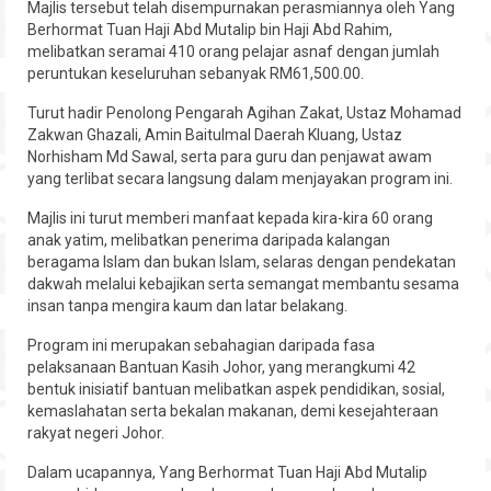
Majlis tersebut telah disempurnakan perasmiannya oleh Yang
Hubungi
Berhormat Tuan Haji Abd Mutalip bin Haji Abd Rahim,
melibatkan seramai 410 orang pelajar asnaf dengan jumlah
peruntukan keseluruhan sebanyak RM61,500.00.
Turut hadir Penolong Pengarah Agihan Zakat, Ustaz Mohamad
Zakwan Ghazali, Amin Baitulmal Daerah Kluang, Ustaz
Norhisham Md Sawal, serta para guru dan penjawat awam
yang terlibat secara langsung dalam menjayakan program ini.
Majlis ini turut memberi manfaat kepada kira-kira 60 orang
anak yatim, melibatkan penerima daripada kalangan
beragama Islam dan bukan Islam, selaras dengan pendekatan
dakwah melalui kebajikan serta semangat membantu sesama
insan tanpa mengira kaum dan latar belakang.
Program ini merupakan sebahagian daripada fasa
pelaksanaan Bantuan Kasih Johor, yang merangkumi 42
bentuk inisiatif bantuan melibatkan aspek pendidikan, sosial,
kemaslahatan serta bekalan makanan, demi kesejahteraan
rakyat negeri Johor.
Dalam ucapannya, Yang Berhormat Tuan Haji Abd Mutalip