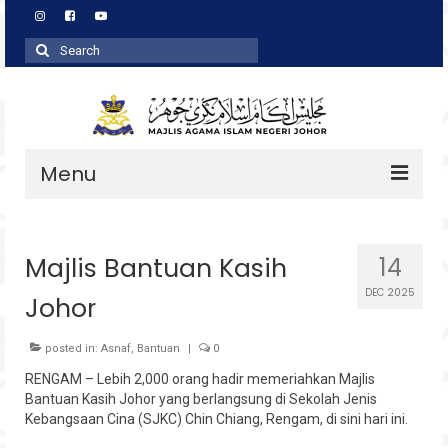
Search
for:
Menu
Profil
Majlis Bantuan Kasih
14
Zakat
DEC 2025
Johor
Agihan
Wakaf
posted in:
Asnaf
,
Bantuan
|
0
RENGAM – Lebih 2,000 orang hadir memeriahkan Majlis
Baitulmal
Bantuan Kasih Johor yang berlangsung di Sekolah Jenis
Kebangsaan Cina (SJKC) Chin Chiang, Rengam, di sini hari ini.
Pembangunan Asnaf