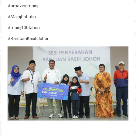
#amazingmainj
#MainjPrihatin
#mainj100tahun
#BantuanKasihJohor