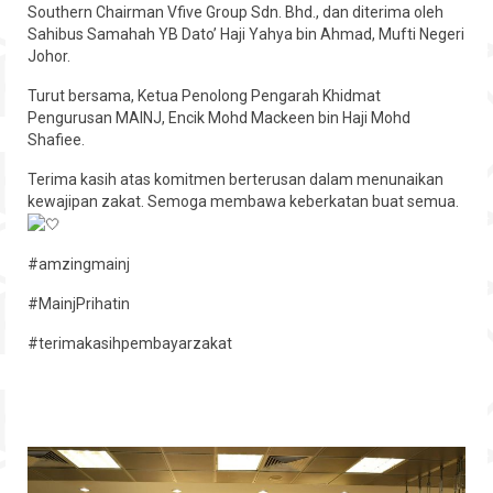
Southern Chairman Vfive Group Sdn. Bhd., dan diterima oleh
Hubungi
Sahibus Samahah YB Dato’ Haji Yahya bin Ahmad, Mufti Negeri
Johor.
Turut bersama, Ketua Penolong Pengarah Khidmat
Pengurusan MAINJ, Encik Mohd Mackeen bin Haji Mohd
Shafiee.
Terima kasih atas komitmen berterusan dalam menunaikan
kewajipan zakat. Semoga membawa keberkatan buat semua.
#amzingmainj
#MainjPrihatin
#terimakasihpembayarzakat