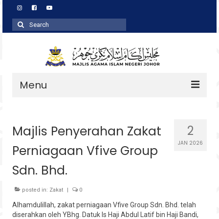
Search
for:
Menu
Profil
Majlis Penyerahan Zakat
2
Zakat
JAN 2026
Perniagaan Vfive Group
Agihan
Sdn. Bhd.
Wakaf
Baitulmal
posted in:
Zakat
|
0
Alhamdulillah, zakat perniagaan Vfive Group Sdn. Bhd. telah
Pembangunan Asnaf
diserahkan oleh YBhg. Datuk Is Haji Abdul Latif bin Haji Bandi,