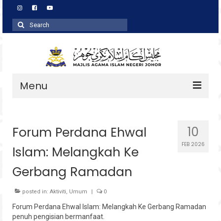
Search
for:
Menu
Profil
Forum Perdana Ehwal
10
Zakat
FEB 2026
Islam: Melangkah Ke
Agihan
Gerbang Ramadan
Wakaf
Baitulmal
posted in:
Aktiviti
,
Umum
|
0
Forum Perdana Ehwal Islam: Melangkah Ke Gerbang Ramadan
Pembangunan Asnaf
penuh pengisian bermanfaat.