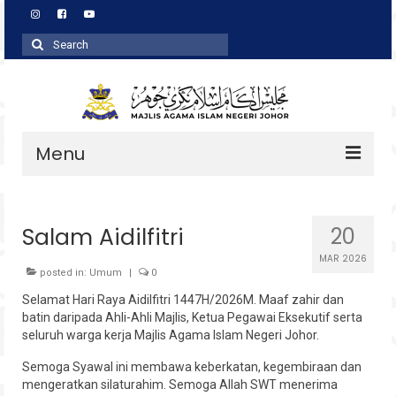
Search
for:
Menu
Profil
Salam Aidilfitri
20
Zakat
MAR 2026
Agihan
posted in:
Umum
|
0
Selamat Hari Raya Aidilfitri 1447H/2026M. Maaf zahir dan
Wakaf
batin daripada Ahli-Ahli Majlis, Ketua Pegawai Eksekutif serta
seluruh warga kerja Majlis Agama Islam Negeri Johor.
Baitulmal
Semoga Syawal ini membawa keberkatan, kegembiraan dan
Pembangunan Asnaf
mengeratkan silaturahim. Semoga Allah SWT menerima