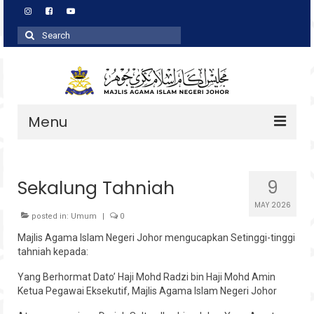
Search
for:
Menu
Profil
Sekalung Tahniah
9
Zakat
MAY 2026
Agihan
posted in:
Umum
|
0
Majlis Agama Islam Negeri Johor mengucapkan Setinggi-tinggi
Wakaf
tahniah kepada:
Baitulmal
Yang Berhormat Dato’ Haji Mohd Radzi bin Haji Mohd Amin
Ketua Pegawai Eksekutif, Majlis Agama Islam Negeri Johor
Pembangunan Asnaf