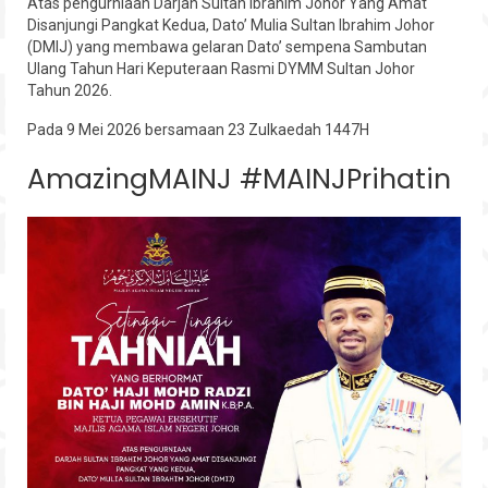
Atas pengurniaan Darjah Sultan Ibrahim Johor Yang Amat
Disanjungi Pangkat Kedua, Dato’ Mulia Sultan Ibrahim Johor
Hubungi
(DMIJ) yang membawa gelaran Dato’ sempena Sambutan
Ulang Tahun Hari Keputeraan Rasmi DYMM Sultan Johor
Tahun 2026.
Pada 9 Mei 2026 bersamaan 23 Zulkaedah 1447H
AmazingMAINJ #MAINJPrihatin