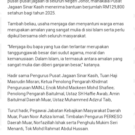
pusat-pusat jagaan di seluruh Negeri Johor, manakala Pusat
Jagaan Sinar Kasih menerima bantuan berjumlah RM129,800
setahun bagi tahun 2025.
Tambah beliau, usaha menjaga dan menyantuni warga emas
merupakan amalan yang sangat mulia di sisi Islam serta perlu
dipikul bersama oleh seluruh masyarakat.
“Menjaga ibu bapa yang tua dan terlantar merupakan
tanggungjawab besar dari sudut agama, moral dan
kemanusiaan. Dalam Islam, ia termasuk antara amalan yang
sangat mulia dan diberi ganjaran besar,” katanya.
Hadir sama Pengurus Pusat Jagaan Sinar Kasih, Tuan Haji
Masrudin Misran; Ketua Penolong Pengarah Khidmat
Pengurusan MAINJ, Encik Mohd Mackeen Mohd Shafiee;
Penolong Pengarah Baitulmal, Ustaz SH Haffie Awab; Amin
Baitulmal Daerah Muar, Ustaz Muhammed Adzrul Taib,
Turut hadir, Pegawai Jabatan Kebajikan Masyarakat Daerah
Muar, Puan Noor Azliza Ismail; Timbalan Pengurus PERKESO
Daerah Muar, Norfazillah Ishak serta Penghulu Mukim Seri
Menanti, Tok Mohd Rahmat Abdul Hussain.