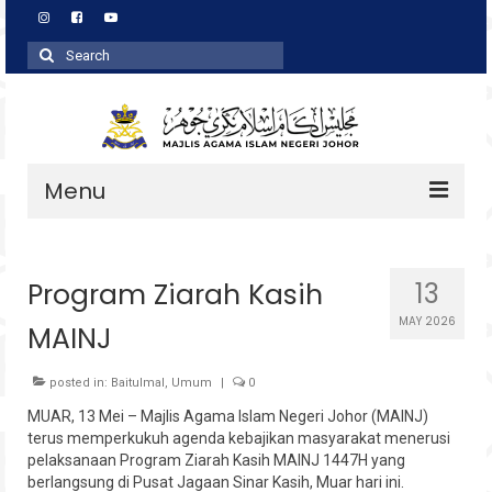
Search
for:
Menu
Profil
Program Ziarah Kasih
13
Zakat
MAY 2026
MAINJ
Agihan
Wakaf
posted in:
Baitulmal
,
Umum
|
0
MUAR, 13 Mei – Majlis Agama Islam Negeri Johor (MAINJ)
Baitulmal
terus memperkukuh agenda kebajikan masyarakat menerusi
pelaksanaan Program Ziarah Kasih MAINJ 1447H yang
Pembangunan Asnaf
berlangsung di Pusat Jagaan Sinar Kasih, Muar hari ini.