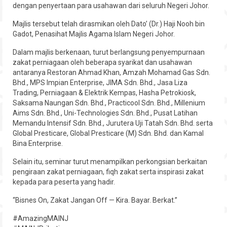
dengan penyertaan para usahawan dari seluruh Negeri Johor.
Hubungi
Majlis tersebut telah dirasmikan oleh Dato’ (Dr.) Haji Nooh bin
Gadot, Penasihat Majlis Agama Islam Negeri Johor.
Dalam majlis berkenaan, turut berlangsung penyempurnaan
zakat perniagaan oleh beberapa syarikat dan usahawan
antaranya Restoran Ahmad Khan, Amzah Mohamad Gas Sdn.
Bhd., MPS Impian Enterprise, JIMA Sdn. Bhd., Jasa Liza
Trading, Perniagaan & Elektrik Kempas, Hasha Petrokiosk,
Saksama Naungan Sdn. Bhd., Practicool Sdn. Bhd., Millenium
Aims Sdn. Bhd., Uni-Technologies Sdn. Bhd., Pusat Latihan
Memandu Intensif Sdn. Bhd., Jurutera Uji Tatah Sdn. Bhd. serta
Global Presticare, Global Presticare (M) Sdn. Bhd. dan Kamal
Bina Enterprise.
Selain itu, seminar turut menampilkan perkongsian berkaitan
pengiraan zakat perniagaan, fiqh zakat serta inspirasi zakat
kepada para peserta yang hadir.
“Bisnes On, Zakat Jangan Off — Kira. Bayar. Berkat.”
#AmazingMAINJ