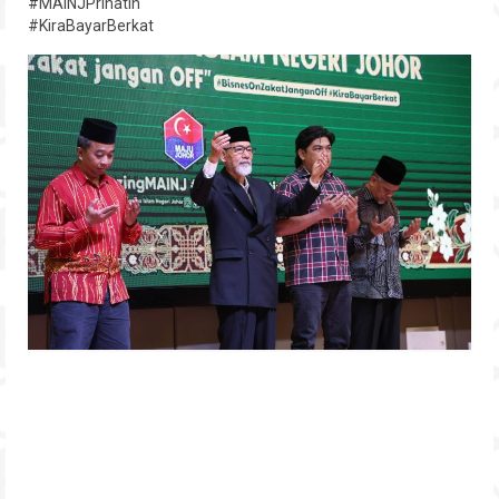
#MAINJPrihatin
#KiraBayarBerkat