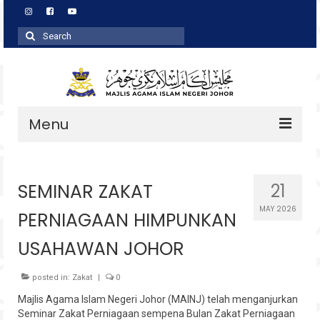
Search
for:
Menu
Profil
SEMINAR ZAKAT
21
Zakat
MAY 2026
PERNIAGAAN HIMPUNKAN
Agihan
USAHAWAN JOHOR
Wakaf
Baitulmal
posted in:
Zakat
|
0
Majlis Agama Islam Negeri Johor (MAINJ) telah menganjurkan
Pembangunan Asnaf
Seminar Zakat Perniagaan sempena Bulan Zakat Perniagaan