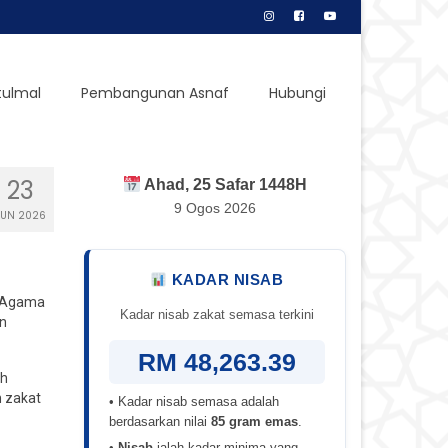
tulmal
Pembangunan Asnaf
Hubungi
23
Ahad, 25 Safar 1448H
9 Ogos 2026
JUN 2026
KADAR NISAB
s Agama
Kadar nisab zakat semasa terkini
an
RM 48,263.39
uh
 zakat
• Kadar nisab semasa adalah
berdasarkan nilai
85 gram emas
.
•
Nisab
ialah kadar minima yang