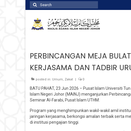
Search
for:
PERBINCANGAN MEJA BULAT 
KERJASAMA DAN TADBIR UR
posted in:
Umum
,
Zakat
|
0
BATU PAHAT, 23 Jun 2026 – Pusat Islam Universiti T
Islam Negeri Johor (MAINJ) menganjurkan Perbincangan
Seminar Al-Farabi, Pusat Islam UTHM.
Program yang menghimpunkan wakil-wakil amil institusi
jaringan kerjasama, berkongsi amalan terbaik serta
di institusi pengajian tinggi.