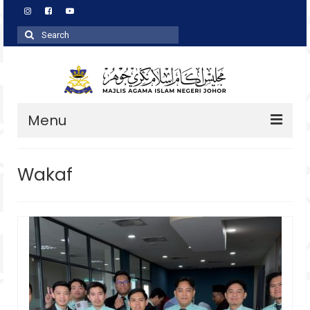
Search
for:
Menu
Profil
Wakaf
Zakat
Agihan
Wakaf
Baitulmal
Pembangunan Asnaf