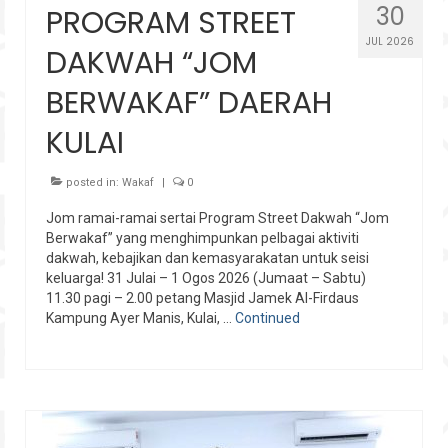
30
PROGRAM STREET
JUL 2026
DAKWAH “JOM
BERWAKAF” DAERAH
KULAI
posted in:
Wakaf
|
0
Jom ramai-ramai sertai Program Street Dakwah “Jom
Berwakaf” yang menghimpunkan pelbagai aktiviti
dakwah, kebajikan dan kemasyarakatan untuk seisi
keluarga! 31 Julai – 1 Ogos 2026 (Jumaat – Sabtu)
11.30 pagi – 2.00 petang Masjid Jamek Al-Firdaus
Kampung Ayer Manis, Kulai, …
Continued